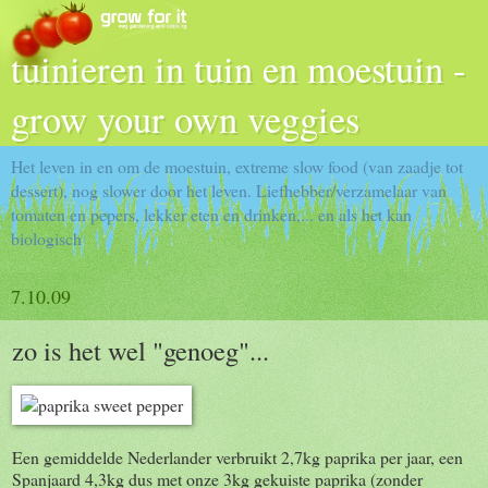
tuinieren in tuin en moestuin -
grow your own veggies
Het leven in en om de moestuin, extreme slow food (van zaadje tot
dessert), nog slower door het leven. Liefhebber/verzamelaar van
tomaten en pepers, lekker eten en drinken,... en als het kan
biologisch
7.10.09
zo is het wel "genoeg"...
Een gemiddelde Nederlander verbruikt 2,7kg paprika per jaar, een
Spanjaard 4,3kg dus met onze 3kg gekuiste paprika (zonder