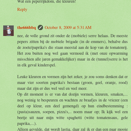
Wat een peperrijkdom, die kleuren!
Reply
the666bbq
October 8, 2009 at 5:31 AM
nee, de volle grond zit onder de (mobiele) serre helaas. De meeste
pepers zitten bij de mobiele brigade (in de emmers), behalve dus
de zoete/paprika's die staan meestal aan de kop van de tomatenrij.
Het zou buiten nog wel gaan vermoed ik (met onze opwarming
misschien alle jaren gemakkelijker) maar in de (tunnel)serre is het
in elk geval kinderspel.
Leuke kleuren en vormen zijn het zeker, je zou soms denken dat er
maar vier soorten paprika's bestaan (groen, geel, oranje, rood)
maar dat zijn er dus wel veel en veel meer.
Op dit moment is er van dat dozijn vormen, kleuren, smaken,...
nog weinig te bespeuren en wachten ze braafjes in de vriezer (een
deel op kleur, een deel gemengd) op hun eindbestemming :
(pasta)sauzen, soepen, pizza's,.. noem maar op; Ik kijk wel een
beetje uit naar mijn witte spaghetti (witte tomatensaus, gele
paprika,...).
Alleen gevulde, dat wordt lastig, daar zal ik er dan een paar mooie