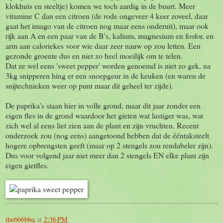
klokhuis en steeltje) komen we toch aardig in de buurt. Meer
vitamine C dan een citroen (de rode ongeveer 4 keer zoveel, daar
gaat het imago van de citroen nog maar eens onderuit), maar ook
rijk aan A en een paar van de B's, kalium, magnesium en fosfor, en
arm aan caloriekes voor wie daar zeer nauw op zou letten. Een
gezonde groente dus en niet zo heel moeilijk om te telen.
Dat ze wel eens 'sweet pepper' worden genoemd is niet zo gek, na
3kg snipperen hing er een snoepgeur in de keuken (en waren de
snijtechnieken weer op punt maar dit geheel ter zijde).
De paprika's staan hier in volle grond, maar dit jaar zonder een
eigen fles in de grond waardoor het gieten wat lastiger was, wat
zich wel al eens liet zien aan de plant en zijn vruchten. Recent
onderzoek zou (nog eens) aangetoond hebben dat de ééntaksteelt
hogere opbrengsten geeft (maar op 2 stengels zou rendabeler zijn).
Dus voor volgend jaar niet meer dan 2 stengels EN elke plant zijn
eigen gietfles.
the666bbq
at
2:36 PM